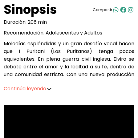
Sinopsis
Compartir
Duración: 208 min
Recomendación: Adolescentes y Adultos
Melodías espléndidas y un gran desafío vocal hacen
que I Puritani (Los Puritanos) tenga pocos
equivalentes. En plena guerra civil inglesa, Elvira se
debate entre el amor y la lealtad a su fe, dentro de
una comunidad estricta. Con una nueva producción
en casi 50 años, el Met presenta la última ópera de
Continúa leyendo
Bellini, una obra que explora los límites de la pasión, la
locura y el sacrificio.
20% de descuento en todas las localidades para
estudiantes y maestros de cualquier institución.
Egresados y trabajadores de la UDG. Egresados del
ITESO. Personas de la tercera edad con credencial de