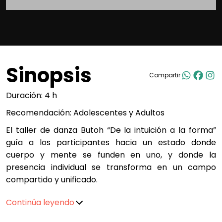
Sinopsis
Compartir
Duración: 4 h
Recomendación: Adolescentes y Adultos
El taller de danza Butoh “De la intuición a la forma”
guía a los participantes hacia un estado donde
cuerpo y mente se funden en uno, y donde la
presencia individual se transforma en un campo
compartido y unificado.
Aunque los métodos de Kana Kitty y Norihito Ishii son
Continúa leyendo
radicalmente diferentes, en el proceso ambos
enfoques llegan al mismo punto o a la misma cima