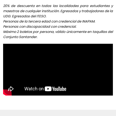
del Butoh.
20% de descuento en todas las localidades para estudiantes y
A lo largo de tres días, estas dos metodologías se
maestros de cualquier institución. Egresados y trabajadores de la
entrelazan gradualmente: desde la liberación interior
UDG. Egresados del ITESO.
Personas de la tercera edad con credencial de INAPAM.
hasta la encarnación física, desde la intuición hasta la
Personas con discapacidad con credencial.
forma.
Máximo 2 boletos por persona, válido únicamente en taquillas del
El primer día de taller se centrará en la apertura y la
Conjunto Santander.
sensibilidad, el segundo día equilibra el trabajo interior
y físico y el tercer día culmina en una experiencia
física colectiva y plenamente encarnada.
No se trata de aprender coreografías. No se trata de
reproducir formas. Sino de adentrarse en el Butoh
mismo.