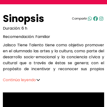
Sinopsis
Compartir
Duración: 6 h
Recomendación: Familiar
Jalisco Tiene Talento tiene como objetivo promover
en el alumnado las artes y la cultura, como parte del
desarrollo socio-emocional y la conciencia cívica y
cultural que a través de éstas se genera; con el
propósito de incentivar y reconocer sus propios
talentos en estas áreas, impulsando así un enfoque
Continúa leyendo
positivo de desafíos personales y colectivos para la
generación de habilidades en y para la vida.