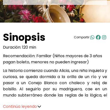
Sinopsis
Compartir
Duración: 120 min
Recomendación: Familiar (Niños mayores de 3 años
pagan boleto, menores no pueden ingresar)
La historia comienza cuando Alicia, una niña inquieta y
curiosa, se queda dormida a la orilla de un río y ve
pasar a un Conejo Blanco con chaleco y reloj de
bolsillo. Al seguirlo por su madriguera, cae en un
mundo subterráneo donde las reglas de la lógica, el
tiempo y la física no se aplican. A lo largo de su viaje,
Continúa leyendo
Alicia experimenta cambios de tamaño y se