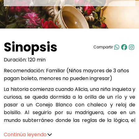
Sinopsis
Compartir
Duración: 120 min
Recomendación: Familiar (Niños mayores de 3 años
pagan boleto, menores no pueden ingresar)
La historia comienza cuando Alicia, una niña inquieta y
curiosa, se queda dormida a la orilla de un río y ve
pasar a un Conejo Blanco con chaleco y reloj de
bolsillo. Al seguirlo por su madriguera, cae en un
mundo subterráneo donde las reglas de la lógica, el
tiempo y la física no se aplican. A lo largo de su viaje,
Continúa leyendo
Alicia experimenta cambios de tamaño y se