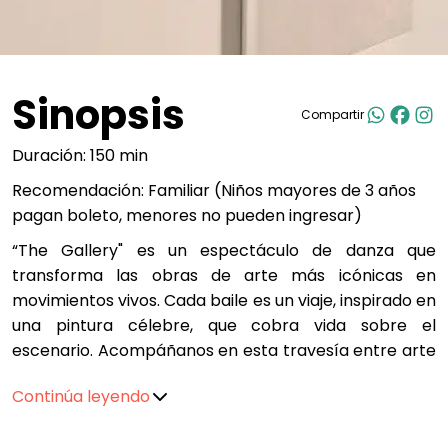
Sinopsis
Compartir
Duración: 150 min
Recomendación: Familiar (Niños mayores de 3 años
pagan boleto, menores no pueden ingresar)
“The Gallery" es un espectáculo de danza que
transforma las obras de arte más icónicas en
movimientos vivos. Cada baile es un viaje, inspirado en
una pintura célebre, que cobra vida sobre el
escenario. Acompáñanos en esta travesía entre arte
y movimiento, donde cada cuadro cuenta una
Continúa leyendo
historia, y cada paso, una emoción.