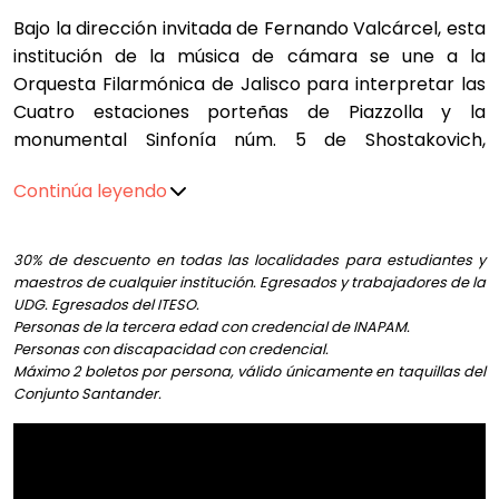
Bajo la dirección invitada de Fernando Valcárcel, esta
institución de la música de cámara se une a la
Orquesta Filarmónica de Jalisco para interpretar las
Cuatro estaciones porteñas de Piazzolla y la
monumental Sinfonía núm. 5 de Shostakovich,
marcando el cierre de un ciclo histórico para la
Continúa leyendo
agrupación y un momento significativo para la
música de cámara en México.
30% de descuento en todas las localidades para estudiantes y
Compra los 5 (cinco) programas de la Orquesta
maestros de cualquier institución. Egresados y trabajadores de la
Filarmónica de Jalisco Segunda Temporada 2026 y
UDG. Egresados del ITESO.
Personas de la tercera edad con credencial de INAPAM.
obtén un 30% de descuento
AQUÍ
Personas con discapacidad con credencial.
Máximo 2 boletos por persona, válido únicamente en taquillas del
Conjunto Santander.