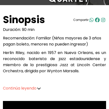
Sinopsis
Compartir
Duración: 90 min
Recomendación: Familiar (Niños mayores de 3 años
pagan boleto, menores no pueden ingresar)
Herlin Riley, nacido en 1957 en Nueva Orleans, es un
reconocido baterista de jazz estadounidense y
miembro de la prestigiosa Jazz at Lincoln Center
Orchestra, dirigida por Wynton Marsalis.
Desde muy temprana edad, Riley comenzó a tocar la
Continúa leyendo
batería a los tres años. Aunque durante la secundaria
y la preparatoria se dedicó a la trompeta, fue en la
universidad donde regresó a su verdadera pasión: la
batería. Tras graduarse, pasó tres años como