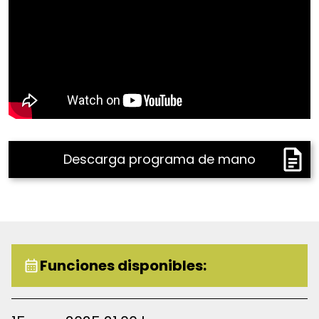
miembro de una banda dirigida por el célebre
pianista Ahmad Jamal.
A lo largo de su carrera, Herlin Riley ha sido un
colaborador frecuente de Wynton Marsalis, tanto en
la Jazz at Lincoln Center Orchestra como en
pequeños ensambles del trompetista. Además, ha
trabajado con artistas de renombre como George
Benson, Harry Connick Jr. y Marcus Roberts.
Descarga programa de mano
Uno de los momentos más destacados de su carrera
fue su participación como baterista en el álbum
Blood on the Fields de Wynton Marsalis, el cual ganó
el Premio Pulitzer en 1997, convirtiéndose en la
primera composición de jazz en recibir esta
Funciones disponibles:
distinción, un honor que antes solo se otorgaba a
compositores clásicos.