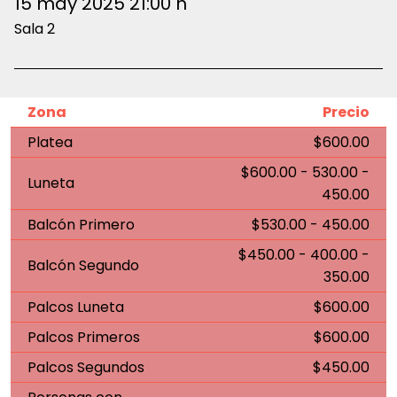
15 may 2025 21:00 h
20% de descuento en todas las localidades para
Sala 2
estudiantes y maestros de cualquier institución.
Egresados y trabajadores de la UDG. Egresados del
ITESO. Personas de la tercera edad con credencial de
INAPAM. Máximo 2 boletos por persona, válido
Zona
Precio
únicamente en taquillas del Conjunto Santander.
Platea
$600.00
$600.00 - 530.00 -
Luneta
450.00
Balcón Primero
$530.00 - 450.00
$450.00 - 400.00 -
Balcón Segundo
350.00
Palcos Luneta
$600.00
Palcos Primeros
$600.00
Palcos Segundos
$450.00