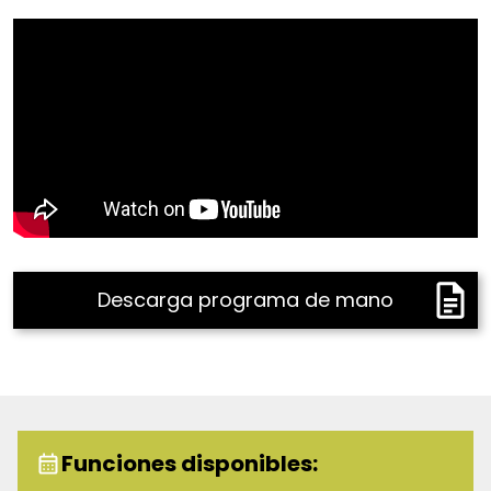
violencia, y que con la presencia de Blanche se
intensifica en tensiones, revelando la agresividad de
Stanley frente a la vulnerabilidad de Blanche.
Williams critica la forma en que la sociedad maneja la
salud mental y perpetúa la violencia de género
muchas veces romantizándola, invitando a
reflexionar sobre la empatía y la comprensión en un
mundo lleno de desafíos emocionales.
20% de descuento en todas las localidades para
estudiantes y maestros de cualquier institución.
Descarga programa de mano
Egresados y trabajadores de la UDG. Egresados del
ITESO. Personas de la tercera edad con credencial de
INAPAM. Máximo 2 boletos por persona, válido
únicamente en taquillas del Conjunto Santander.
Funciones disponibles: