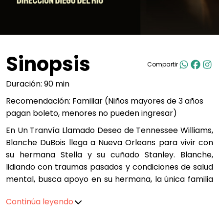
Sinopsis
Compartir
Duración: 90 min
Recomendación: Familiar (Niños mayores de 3 años
pagan boleto, menores no pueden ingresar)
En Un Tranvía Llamado Deseo de Tennessee Williams,
Blanche DuBois llega a Nueva Orleans para vivir con
su hermana Stella y su cuñado Stanley. Blanche,
lidiando con traumas pasados y condiciones de salud
mental, busca apoyo en su hermana, la única familia
viva que le queda. La obra examina la codependencia
Continúa leyendo
y el machismo en la relación de Stella y Stanley, un
matrimonio que se mueve entre el amor y la