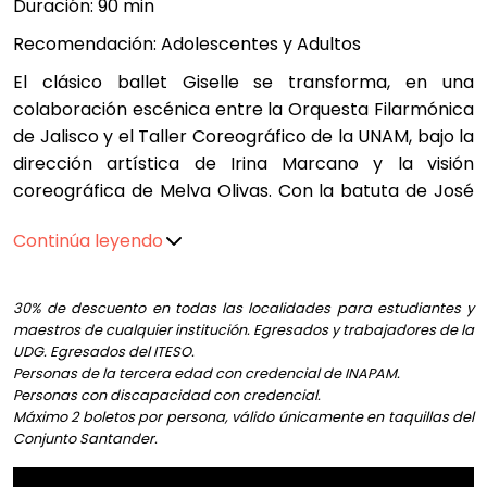
Duración: 90 min
Recomendación: Adolescentes y Adultos
El clásico ballet Giselle se transforma, en una
colaboración escénica entre la Orquesta Filarmónica
de Jalisco y el Taller Coreográfico de la UNAM, bajo la
dirección artística de Irina Marcano y la visión
coreográfica de Melva Olivas. Con la batuta de José
Luis Castillo, esta propuesta se presentará en dos
Continúa leyendo
funciones los días 25 y 28 de junio.
Compra los 5 (cinco) programas de la Orquesta
30% de descuento en todas las localidades para estudiantes y
Filarmónica de Jalisco Segunda Temporada 2026 y
maestros de cualquier institución. Egresados y trabajadores de la
obtén un 30% de descuento
AQUÍ
UDG. Egresados del ITESO.
Personas de la tercera edad con credencial de INAPAM.
Personas con discapacidad con credencial.
Máximo 2 boletos por persona, válido únicamente en taquillas del
Conjunto Santander.