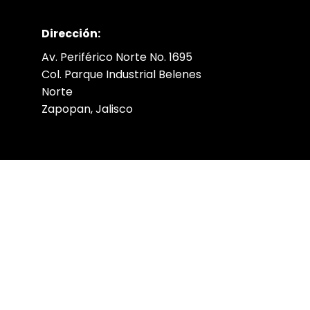
Dirección:
Av. Periférico Norte No. 1695
Col. Parque Industrial Belenes
Norte
Zapopan, Jalisco
Horario de taquillas:
Lunes a viernes: 10:00 a 20:00 h
Sábados: 11:00 a 19:00 h
Domingos: 11:00 a 17:00 h
En taquillas no cobramos comisión
extra por cargo por boleto.